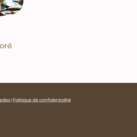
noré
gales
|
Politique de confidentialité